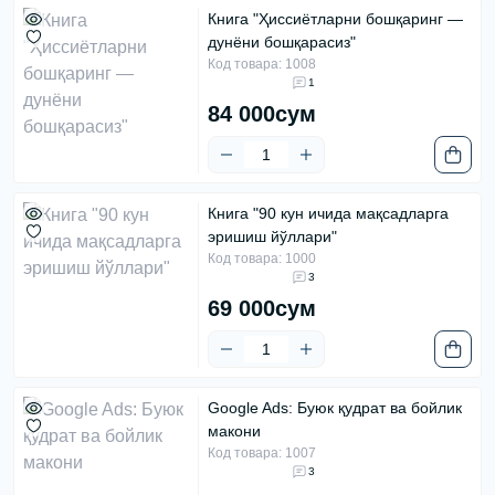
Книга "Ҳиссиётларни бошқаринг —
дунёни бошқарасиз"
Код товара: 1008
1
84 000сум
Книга "90 кун ичида мақсадларга
эришиш йўллари"
Код товара: 1000
3
69 000сум
Google Ads: Буюк қудрат ва бойлик
макони
Код товара: 1007
3