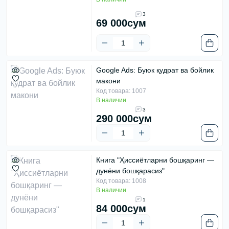
3
69 000сум
Google Ads: Буюк қудрат ва бойлик
макони
Код товара: 1007
В наличии
3
290 000сум
Книга "Ҳиссиётларни бошқаринг —
дунёни бошқарасиз"
Код товара: 1008
В наличии
1
84 000сум