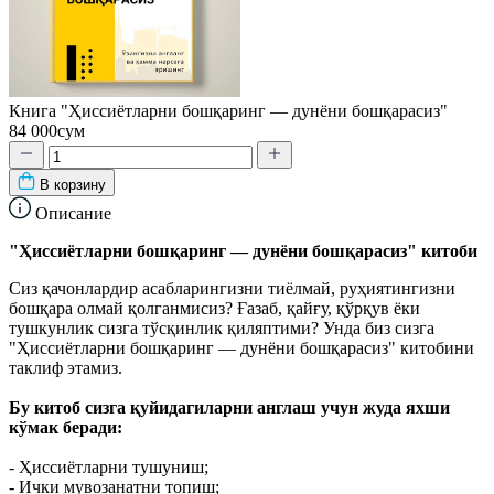
Книга "Ҳиссиётларни бошқаринг — дунёни бошқарасиз"
84 000сум
В корзину
Описание
"Ҳиссиётларни бошқаринг — дунёни бошқарасиз" китоби
Сиз қачонлардир асабларингизни тиёлмай, руҳиятингизни
бошқара олмай қолганмисиз? Ғазаб, қайғу, қўрқув ёки
тушкунлик сизга тўсқинлик қиляптими? Унда биз сизга
"Ҳиссиётларни бошқаринг — дунёни бошқарасиз" китобини
таклиф этамиз.
Бу китоб сизга қуйидагиларни англаш учун жуда яхши
кўмак беради:
- Ҳиссиётларни тушуниш;
- Ички мувозанатни топиш;