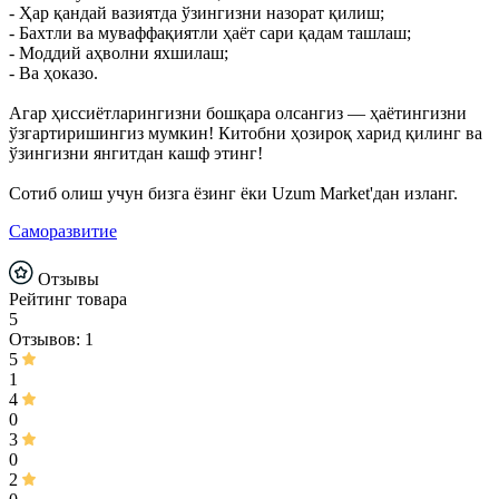
- Ҳар қандай вазиятда ўзингизни назорат қилиш;
- Бахтли ва муваффақиятли ҳаёт сари қадам ташлаш;
- Моддий аҳволни яхшилаш;
- Ва ҳоказо.
Агар ҳиссиётларингизни бошқара олсангиз — ҳаётингизни
ўзгартиришингиз мумкин! Китобни ҳозироқ харид қилинг ва
ўзингизни янгитдан кашф этинг!
Сотиб олиш учун бизга ёзинг ёки Uzum Market'дан изланг.
Саморазвитие
Отзывы
Рейтинг товара
5
Отзывов: 1
5
1
4
0
3
0
2