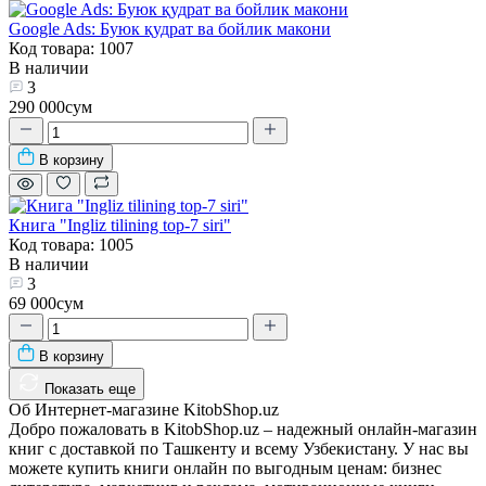
Google Ads: Буюк қудрат ва бойлик макони
Код товара: 1007
В наличии
3
290 000сум
В корзину
Книга "Ingliz tilining top-7 siri"
Код товара: 1005
В наличии
3
69 000сум
В корзину
Показать еще
Об Интернет-магазине KitobShop.uz
Добро пожаловать в KitobShop.uz – надежный онлайн-магазин
книг с доставкой по Ташкенту и всему Узбекистану. У нас вы
можете купить книги онлайн по выгодным ценам: бизнес